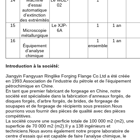
14
Machine
Le WDZ-
1
d'essai
02
automatique
d'extinction
des extrémités
15
Le XJP-
1
1 an
Microscopie
6A
métallurgique
16
1
1 an
Équipement
ensemble
d'analyse
chimique
Introduction à la société:
Jiangyin Fangyuan Ringlike Forging Flange Co.Ltd a été créée
en 1993.Association de l'industrie du pétrole et de l'équipement
pétrochimique en Chine.
En tant que premier fabricant de forgeage en Chine, notre
société est spécialisée dans la fabrication d'anneaux forgés, de
disques forgés, d'arbre forgés, de brides, de forgeage de
soupapes et de forgeage de récipients sous pression.Nous
pourrions vous fournir des pièces de qualité avec des pièces
compétitives.
La société couvre une superficie totale de 100 000 m2 (m2), une
superficie de 70 000 m2 (m2).Il y a 138 ingénieurs et
techniciens.Nous avons également notre propre laboratoire de
centre d'essais qui est capable de faire l'analyse chimique, le