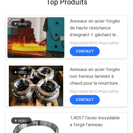
Top Produits
Anneaux en acier forgés
de haute résistance
éteignant + gâchant le
traitement thermique
Négociable MOQ:Négociables
CONTACT
Anneaux en acier forgés
non ferreux laminés à
chaud pour la nourriture
et la boisson Indutry
Négociable MOQ:Négociables
CONTACT
1,4057 l'acier inoxydable
a forgé l'anneau