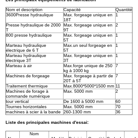
Nom et description
Capacité
Quantité
3600Presse hydraulique
Max. forgeage unique en
1
18T
Presse hydraulique de 2000
Max. forgeage unique en
2
T
9T
800 presse hydraulique
Max. forgeage unique en
1
5T
Marteau hydraulique
Max.un seul forgeage en
1
électrique de 6 T
5T
Marteau hydraulique
Max. forgeage unique en
1
électrique 3T
3T
Marteau à air
Max.forge unique de 250
7
kg à 1000 kg
Machines de forgeage
Max. forgeage à partir de
7
20T à 5T
Traitement thermique
Max.8000*5000*1500 mm
11
Machines de forage à
Max. 5000 mm
2
commande numérique
tour vertical
De 1600 à 5000 mm
60
Tournes horizontales
Max. 5000 mm
70
machines à scier à la bande
260-1300 mm
36
Liste des principales machines d'essai:
Nom