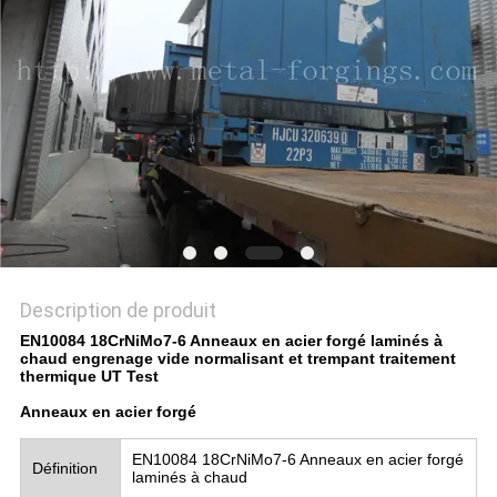
CITATION
PLAN
DU
SITE
PRIVACY
POLICY
Description de produit
EN10084 18CrNiMo7-6 Anneaux en acier forgé laminés à
chaud engrenage vide normalisant et trempant traitement
thermique UT Test
Anneaux en acier forgé
EN10084 18CrNiMo7-6 Anneaux en acier forgé
Définition
laminés à chaud