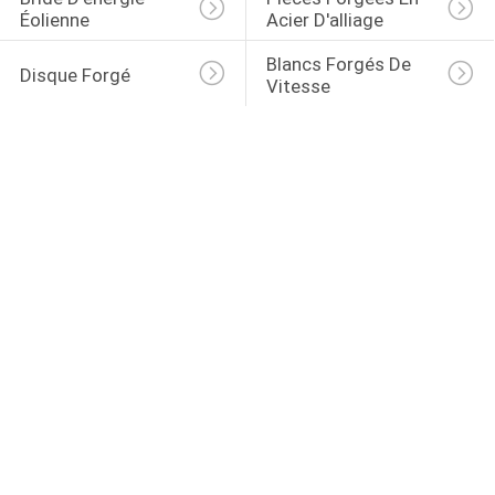
Éolienne
Acier D'alliage
Blancs Forgés De 
Disque Forgé
Vitesse