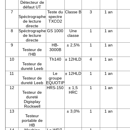
Détecteur de
défaut UT
7
Teste du
Classe B
3
1 an
Spéctrographe
spectre
de lecture
TXCO2
directe
8
Spéctrographe
GS 1000
Une
1
1 an
de lecture
classe
directe
9
HB-
± 2,5%
1
1 an
Testeur de
3000B
l'HB
10
Th140
± 12HLD
4
1 an
Testeur de
dureté Leeb
11
Le
± 12HLD
1
1 an
Testeur de
groupe
dureté Leeb
EQUOTIP
12
HRS-150
± 1,5
1
1 an
Testeur de
HRC
dureté
Digisplay
Rockwell
13
± 3,0%
1
1 an
Testeur
portable de
HB