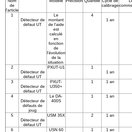
Nom
Modèle
Précision
Quantité
Cycle de
L
de
calibrage
comme
l'article
1
Le
4
Détecteur de
montant
1 an
défaut UT
de l'aide
est
calculé
en
fonction
de
l'évolution
de la
situation.
2
PXUT-U1
1
Détecteur de
1 an
défaut UT
3
PXUT-
1
1 an
Détecteur de
U350+
défaut UT
4
Le DA-
1
1 an
Détecteur de
400S
défauts de
joug
5
USM 35X
2
1 an
Détecteur de
défaut UT
6
USN 60
1
1 an