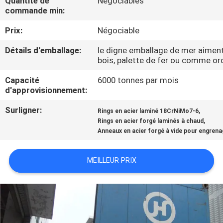
Quantité de
Négociables
VISITE
commande min:
D'USINE
Prix:
Négociable
Détails d'emballage:
le digne emballage de mer aiment
CONTRÔLE
bois, palette de fer ou comme ord
DE
Capacité
6000 tonnes par mois
QUALITÉ
d'approvisionnement:
Surligner:
,
Rings en acier laminé 18CrNiMo7-6
CONTACTEZ-
,
Rings en acier forgé laminés à chaud
Anneaux en acier forgé à vide pour engren
NOUS
MEILLEUR PRIX
NOUVELLES
DEMANDEZ
UNE