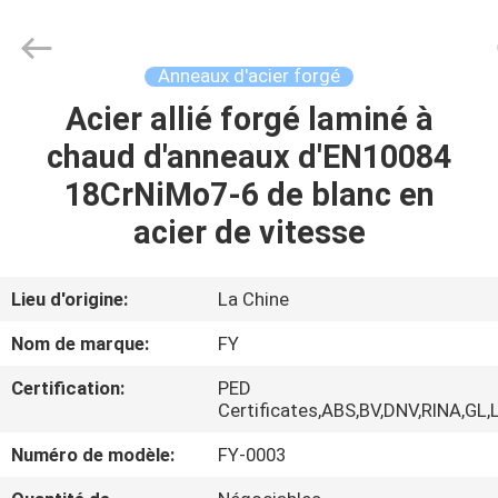
Fangyuan
Ringlike
Forging
And
Flange
Anneaux d'acier forgé
Co.,
Ltd..
Acier allié forgé laminé à
MAISON
All
Rights
Reserved.
chaud d'anneaux d'EN10084
PRODUITS
18CrNiMo7-6 de blanc en
acier de vitesse
VIDÉOS
Lieu d'origine:
La Chine
AU
Nom de marque:
FY
SUJET
Certification:
PED
DE
Certificates,ABS,BV,DNV,RINA,GL,
NOUS
Numéro de modèle:
FY-0003