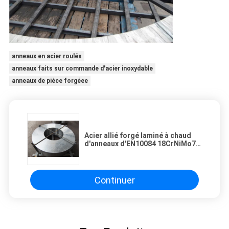
anneaux en acier roulés
anneaux faits sur commande d'acier inoxydable
anneaux de pièce forgéee
Acier allié forgé laminé à chaud
d'anneaux d'EN10084 18CrNiMo7-
6 de blanc en acier de vitesse
Continuer