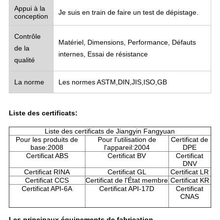
Appui à la
Je suis en train de faire un test de dépistage.
conception
Contrôle
Matériel, Dimensions, Performance, Défauts
de la
internes, Essai de résistance
qualité
La norme
Les normes ASTM,DIN,JIS,ISO,GB
Liste des certificats:
Liste des certificats de Jiangyin Fangyuan
Pour les produits de
Pour l'utilisation de
Certificat de
base:2008
l'appareil:2004
DPE
Certificat ABS
Certificat BV
Certificat
DNV
Certificat RINA
Certificat GL
Certificat LR
Certificat CCS
Certificat de l'État membre
Certificat KR
Certificat API-6A
Certificat API-17D
Certificat
CNAS
Les principaux équipements de fabrication