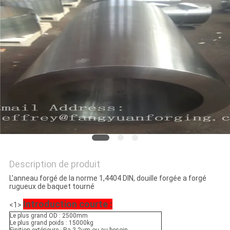
CITATION
PLAN
DU
SITE
PRIVACY
POLICY
Description de produit
L'anneau forgé de la norme 1,4404 DIN, douille forgée a forgé
rugueux de baquet tourné
Introduction courte :
<1>
Le plus grand OD : 2500mm
Le plus grand poids : 15000kg