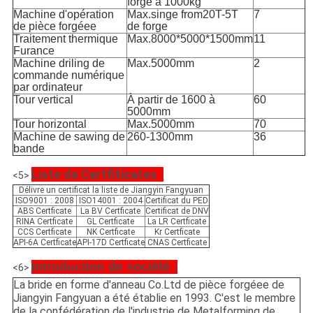
forge à 1000kg
Machine d'opération
Max.singe from20T-5T
7
de pièce forgéee
de forge
Traitement thermique
Max.8000*5000*1500mm
11
Furance
Machine driling de
Max.5000mm
2
commande numérique
par ordinateur
Tour vertical
À partir de 1600 à
60
5000mm
Tour horizontal
Max.5000mm
70
Machine de sawing de
260-1300mm
36
bande
Liste de Certfiticates :
<5>
Délivre un certificat la liste de Jiangyin Fangyuan
ISO9001 : 2008
ISO14001 : 2004
Certificat du PED
ABS Certficate
La BV Certficate
Certificat de DNV
RINA Certficate
GL Certficate
La LR Certficate
CCS Certficate
NK Certficate
Kr Certficate
API-6A Certficate
API-17D Certficate
CNAS Certficate
Introduction de société :
<6>
La bride en forme d'anneau Co.Ltd de pièce forgéee de
Jiangyin Fangyuan a été établie en 1993. C'est le membre
de la confédération de l'industrie de Metalforming de