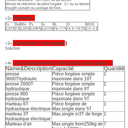
Finition extérieure : Ra 3.2um ou au besoin.
Minute de réduction de pièce forgéee : 3,1 ou au besoin
Rought usinant ou usinage de Finis
Élément :
<2>
C≤
Si≤
Mn≤
P≤
S≤
Ni
Cr
MOIS
0,03%
1%
2,00%
0,045%
0,015%
8%~11%
16.5~18.5%
2.0~2.5
Traitement thermique
<3>
:
Solution
Les équipements industriels principaux :
<4>
Name&Description
Capacité
Quantité
presse
Pièce forgéee simple
1
3600Thydraulic
maximale dans 18T
presse 2000T
Pièce forgéee simple
2
hydraulique
maximale dans 9T
presse 800
Pièce forgéee simple
1
hydraulique
maximale dans 5T
marteau 6T
Pièce forgéee de
1
hydraulique électrique
Max.single dans 5T
marteau 3T
Max.single in3T de forge
1
hydraulique électrique
Marteau d'air
Max.single from250kg de
7