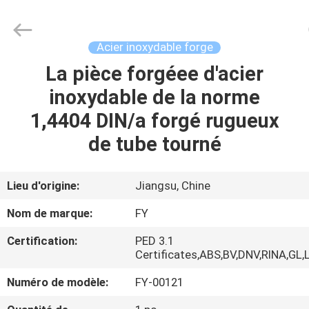
Fangyuan
Ringlike
Forging
And
Flange
Acier inoxydable forge
Co.,
Ltd..
La pièce forgéee d'acier
MAISON
All
Rights
Reserved.
inoxydable de la norme
PRODUITS
1,4404 DIN/a forgé rugueux
de tube tourné
VIDÉOS
Lieu d'origine:
Jiangsu, Chine
AU
Nom de marque:
FY
SUJET
Certification:
PED 3.1
DE
Certificates,ABS,BV,DNV,RINA,GL,
NOUS
Numéro de modèle:
FY-00121