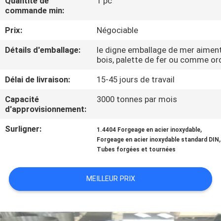
Quantité de
1 pc
VISITE
commande min:
D'USINE
Prix:
Négociable
Détails d'emballage:
le digne emballage de mer aiment
CONTRÔLE
bois, palette de fer ou comme ord
DE
Délai de livraison:
15-45 jours de travail
QUALITÉ
Capacité
3000 tonnes par mois
d'approvisionnement:
CONTACTEZ-
Surligner:
,
1.4404 Forgeage en acier inoxydable
NOUS
,
Forgeage en acier inoxydable standard DIN
Tubes forgées et tournées
NOUVELLES
MEILLEUR PRIX
DEMANDEZ
UNE