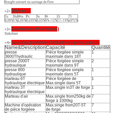
Rought usinant ou usinage de Finis
Élément :
<2>
C≤
Si≤
Mn≤
P≤
S≤
Ni
Cr
Ti
0,08%
1%
2,00%
0,035%
0,03%
9%~12%
17~19%
≥5*C%
Traitement thermique
<3>
:
Solution
Les équipements industriels principaux :
<4>
Name&Description
Capacité
Quantité
presse
Pièce forgéee simple
1
3600Thydraulic
maximale dans 18T
presse 2000T
Pièce forgéee simple
2
hydraulique
maximale dans 9T
presse 800
Pièce forgéee simple
1
hydraulique
maximale dans 5T
marteau 6T
Pièce forgéee de
1
hydraulique électrique
Max.single dans 5T
marteau 3T
Max.single in3T de forge
1
hydraulique électrique
Marteau d'air
Max.single from250kg de
7
forge à 1000kg
Machine d'opération
Max.singe from20T-5T
7
de pièce forgéee
de forge