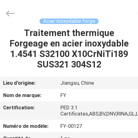
Fangyuan
Ringlike
Forging
And
Flange
Acier inoxydable forge
Co.,
Ltd..
Traitement thermique
MAISON
All
Rights
Reserved.
Forgeage en acier inoxydable
PRODUITS
1.4541 S32100 X10CrNiTi189
SUS321 304S12
VIDÉOS
Lieu d'origine:
Jiangsu, Chine
AU
Nom de marque:
FY
SUJET
Certification:
PED 3.1
DE
Certificates,ABS,BV,DNV,RINA,GL,
NOUS
Numéro de modèle:
FY-00127