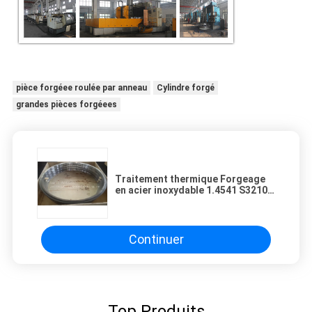
pièce forgéee roulée par anneau
Cylindre forgé
grandes pièces forgéees
Traitement thermique Forgeage
en acier inoxydable 1.4541 S32100
X10CrNiTi189 SUS321 304S12
Continuer
Top Produits