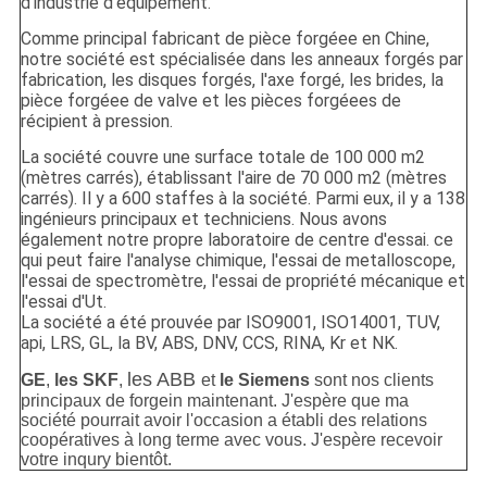
d'industrie d'équipement.
Comme principal fabricant de pièce forgéee en Chine,
notre société est spécialisée dans les anneaux forgés par
fabrication, les disques forgés, l'axe forgé, les brides, la
pièce forgéee de valve et les pièces forgéees de
récipient à pression.
La société couvre une surface totale de 100 000 m2
(mètres carrés), établissant l'aire de 70 000 m2 (mètres
carrés). Il y a 600 staffes à la société. Parmi eux, il y a 138
ingénieurs principaux et techniciens. Nous avons
également notre propre laboratoire de centre d'essai. ce
qui peut faire l'analyse chimique, l'essai de metalloscope,
l'essai de spectromètre, l'essai de propriété mécanique et
l'essai d'Ut.
La société a été prouvée par ISO9001, ISO14001, TUV,
api, LRS, GL, la BV, ABS, DNV, CCS, RINA, Kr et NK.
les ABB
GE
,
les SKF
,
et
le Siemens
sont nos clients
principaux de forgein maintenant. J'espère que ma
société pourrait avoir l'occasion a établi des relations
coopératives à long terme avec vous. J'espère recevoir
votre inqury bientôt.