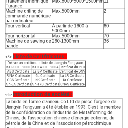
Traitement thermique
Max.8000*5000*1500mm
11
Furance
Machine driling de
Max.5000mm
2
commande numérique
par ordinateur
Tour vertical
À partir de 1600 à
60
5000mm
Tour horizontal
Max.5000mm
70
Machine de sawing de
260-1300mm
36
bande
Liste de Certfiticates :
<5>
Délivre un certificat la liste de Jiangyin Fangyuan
ISO9001 : 2008
ISO14001 : 2004
Certificat du PED
ABS Certficate
La BV Certficate
Certificat de DNV
RINA Certficate
GL Certficate
La LR Certficate
CCS Certficate
NK Certficate
Kr Certficate
API-6A Certficate
API-17D Certficate
CNAS Certficate
Introduction de société :
<6>
La bride en forme d'anneau Co.Ltd de pièce forgéee de
Jiangyin Fangyuan a été établie en 1993. C'est le membre
de la confédération de l'industrie de Metalforming de
Chinois, de l'association chinoise d'énergie éolienne, du
pétrole de la Chine et de l'association pétrochimique