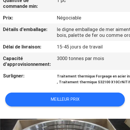
Quantité de
1 pc
VISITE
commande min:
D'USINE
Prix:
Négociable
Détails d'emballage:
le digne emballage de mer aiment
CONTRÔLE
bois, palette de fer ou comme ord
DE
Délai de livraison:
15-45 jours de travail
QUALITÉ
Capacité
3000 tonnes par mois
d'approvisionnement:
CONTACTEZ-
Surligner:
Traitement thermique Forgeage en acier in
NOUS
,
Traitement thermique S32100 X10CrNiTi
NOUVELLES
MEILLEUR PRIX
DEMANDEZ
UNE