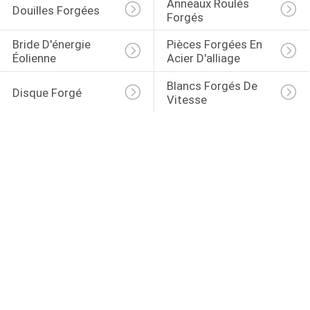
Anneaux Roulés 
Douilles Forgées
Forgés
Bride D'énergie 
Pièces Forgées En 
Éolienne
Acier D'alliage
Blancs Forgés De 
Disque Forgé
Vitesse