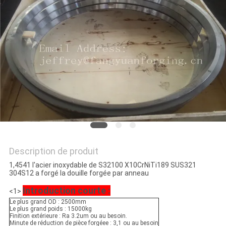
CITATION
PLAN
DU
SITE
PRIVACY
POLICY
Description de produit
1,4541 l'acier inoxydable de S32100 X10CrNiTi189 SUS321
304S12 a forgé la douille forgée par anneau
Introduction courte :
<1>
Le plus grand OD : 2500mm
Le plus grand poids : 15000kg
Finition extérieure : Ra 3.2um ou au besoin.
Minute de réduction de pièce forgéee : 3,1 ou au besoin