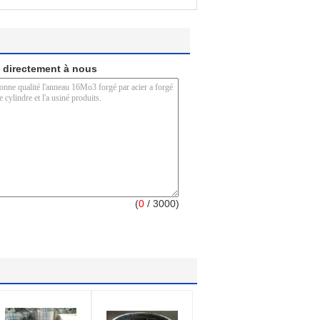
 directement à nous
(
0
/ 3000)