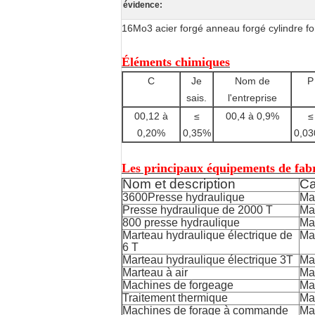
évidence:
16Mo3 acier forgé anneau forgé cylindre fo
Éléments chimiques
C
Je
Nom de
P
sais.
l'entreprise
00,12 à
≤
00,4 à 0,9%
≤
0,20%
0,35%
0,0
Les principaux équipements de fabr
Nom et description
Ca
3600Presse hydraulique
Ma
Presse hydraulique de 2000 T
Ma
800 presse hydraulique
Ma
Marteau hydraulique électrique de
Ma
6 T
Marteau hydraulique électrique 3T
Ma
Marteau à air
Ma
Machines de forgeage
Max
Traitement thermique
Ma
Machines de forage à commande
Ma