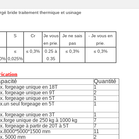
rgé bride traitement thermique et usinage
S
Cr
Je vous
Je ne sais
- Je vous en
en prie.
pas
prie.
≤
≤ 0,3%
0.25 à
≤ 0,3%
≤ 0,3%
30%
0,025%
0.35
ication
pacité
Quantité
x. forgeage unique en 18T
1
x. forgeage unique en 9T
2
x. forgeage unique en 5T
1
x.un seul forgeage en 5T
1
x. forgeage unique en 3T
1
x.forge unique de 250 kg à 1000 kg
7
. forgeage à partir de 20T à 5T
7
x.8000*5000*1500 mm
11
x. 5000 mm
2