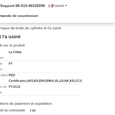
 Support:
86-510-86236598
French
mande de soumission
mique de bride de cylindre et l'a usiné
 l'a usiné
ls sur le produit:
La Chine
ine:
de
FY
e:
cation:
PED
Certificates,ABS,BV,DNV,RINA,GL,LR,NK,KR,CCS
o de
FY-0131
e:
tions de paiement et expédition:
ité de commande
1 pc