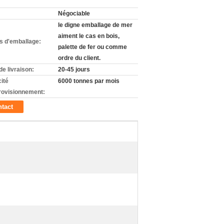
Négociable
le digne emballage de mer
aiment le cas en bois,
ls d'emballage:
palette de fer ou comme
ordre du client.
de livraison:
20-45 jours
ité
6000 tonnes par mois
rovisionnement:
tact