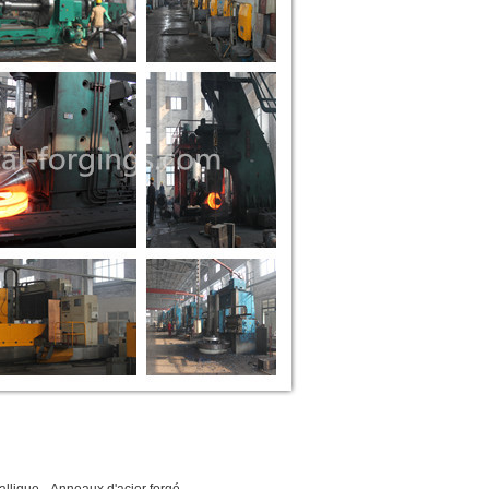
,
allique
Anneaux d'acier forgé