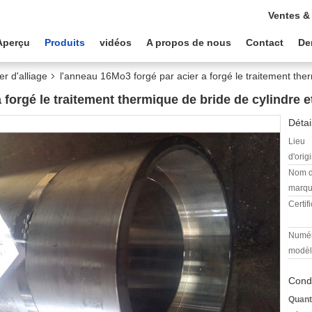
Ventes &
Aperçu
Produits
vidéos
A propos de nous
Contact
De
r d'alliage
l'anneau 16Mo3 forgé par acier a forgé le traitement ther
 forgé le traitement thermique de bride de cylindre et
Détai
Lieu
d'orig
Nom 
marqu
Certifi
Numér
modèl
Condi
Quant