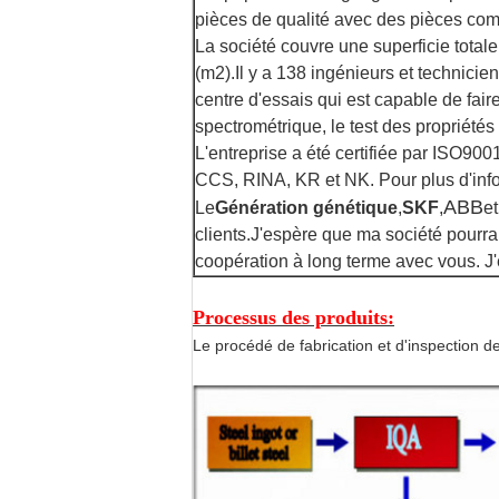
pièces de qualité avec des pièces comp
La société couvre une superficie tota
(m2).Il y a 138 ingénieurs et technici
centre d'essais qui est capable de faire
spectrométrique, le test des propriétés
L'entreprise a été certifiée par ISO9
CCS, RINA, KR et NK. Pour plus d'info
ABB
Le
Génération génétique
,
SKF
,
et
clients.
J'espère que ma société pourrait
coopération à long terme avec vous. J
Processus des produits:
Le procédé de fabrication et d'inspection des