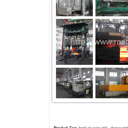
,
Produit Tag:
forgé en acier allié
disque mét