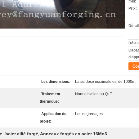
min:
Prix:
Détai
Délai 
Capac
d'app
Con
Les dimensions:
La surdose maximale est de 1000m,
Traitement
Normalisation ou Q+T
thermique:
Application du
Les engrenages
projet:
l'acier allié forgé
Anneaux forgés en acier 16Mo3
,