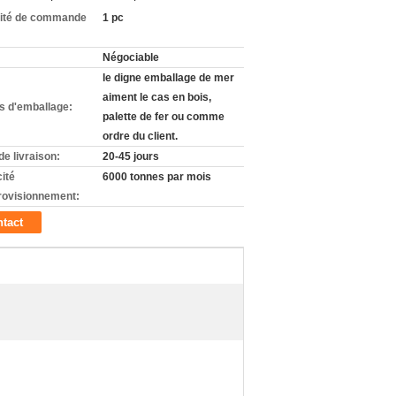
ité de commande
1 pc
Négociable
le digne emballage de mer
aiment le cas en bois,
ls d'emballage:
palette de fer ou comme
ordre du client.
de livraison:
20-45 jours
ité
6000 tonnes par mois
rovisionnement:
tact