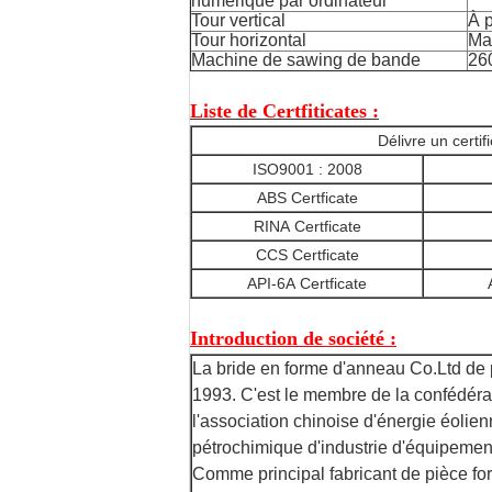
numérique par ordinateur
Tour vertical
À 
Tour horizontal
Ma
Machine de sawing de bande
26
Liste de Certfiticates :
Délivre un certif
ISO9001 : 2008
ABS Certficate
RINA Certficate
CCS Certficate
API-6A Certficate
Introduction de société :
La bride en forme d'anneau Co.Ltd de 
1993. C'est le membre de la confédérat
l'association chinoise d'énergie éolien
pétrochimique d'industrie d'équipemen
Comme principal fabricant de pièce fo