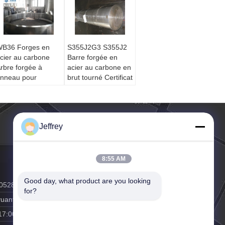
B36 Forges en
S355J2G3 S355J2
cier au carbone
Barre forgée en
rbre forgée à
acier au carbone en
nneau pour
brut tourné Certificat
quipement sous
PED Longueur
ression
maximale 5000 mm
Jeffrey
8:55 AM
Good day, what product are you looking 
05281
for?
uanforging.cn
17:00