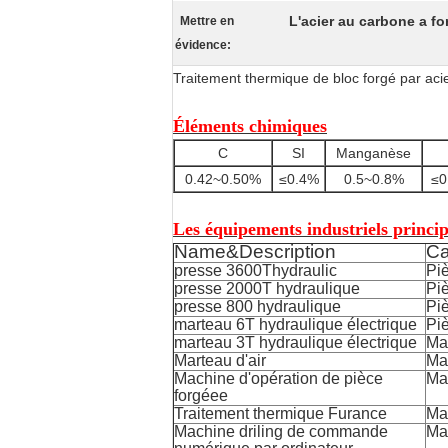
L'acier au carbone a fo
Mettre en
évidence:
Traitement thermique de bloc forgé par 
Éléments chimiques
C
SI
Manganèse
0.42~0.50%
≤0.4%
0.5~0.8%
≤0
Les équipements industriels princi
Name&Description
Ca
presse 3600Thydraulic
Pi
presse 2000T hydraulique
Pi
presse 800 hydraulique
Pi
marteau 6T hydraulique électrique
Pi
marteau 3T hydraulique électrique
Max
Marteau d'air
Ma
Machine d'opération de pièce
Ma
forgéee
Traitement thermique Furance
Ma
Machine driling de commande
Ma