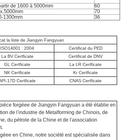
partir de 1600 à 5000mm
60
x.5000mm
70
0-1300mm
36
icat la liste de Jiangyin Fangyuan
ISO14001 : 2004
Certificat du PED
La BV Certficate
Certificat de DNV
GL Certficate
La LR Certficate
NK Certficate
Kr Certficate
API-17D Certficate
CNAS Certficate
pièce forgéee de Jiangyin Fangyuan a été établie en
ion de l'industrie de Metalforming de Chinois, de
ne, du pétrole de la Chine et de l'association
t.
rgéee en Chine, notre société est spécialisée dans