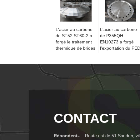
L'acier au carbone
L'acier au carbone
de ST52 ST60-2 a
de P355QH
forgé le traitement
EN10273 a forgé
thermique de brides
l'exportation du PE
d'anneaux
de disque à la bride
de blanc de
récipient à pression
de certificat de
l'Europe 3,1
CONTACT
Répondent-:
Route est de 51 Sandun, vil