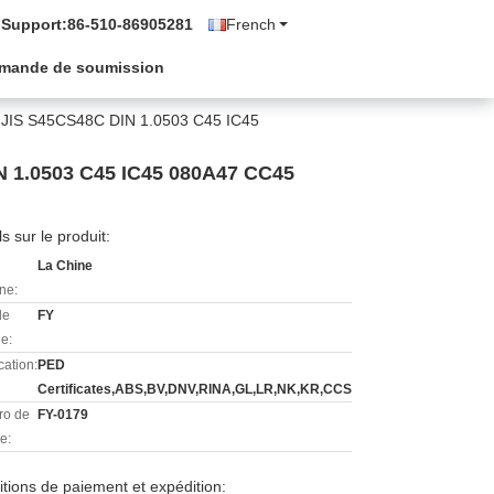
 Support:
86-510-86905281
French
mande de soumission
és JIS S45CS48C DIN 1.0503 C45 IC45
IN 1.0503 C45 IC45 080A47 CC45
ls sur le produit:
La Chine
ine:
de
FY
e:
cation:
PED
Certificates,ABS,BV,DNV,RINA,GL,LR,NK,KR,CCS
o de
FY-0179
e:
tions de paiement et expédition: