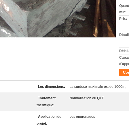
Quant
min:
Prix:
Détai
Délai 
Capac
d'app
Con
Les dimensions:
La surdose maximale est de 1000m,
Traitement
Normalisation ou Q+T
thermique:
Application du
Les engrenages
projet: