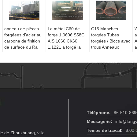
anneau de pièces
Le métal C60 de
C15 Manches
W
forgéees d'acier au
forge 1,0606 S58C
forgées Tubes
a
carbone de finition
AISI1060 CK60
forgées / Blocs avec
A
D
de surface du Ra
1,1221 a forgé la
trous Anneaux
a
3.2um normalisant
normalisation et la
forgés normalisés et
é
l'usinage de preuve
preuve de cylindre
usinés
p
usinées
Téléphone:
86-510-869
Messagerie:
info@fangy
Temps de travail:
8:00-
le de Zhouzhuang, ville