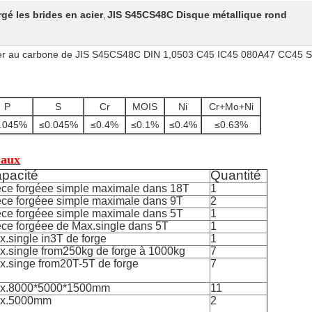
rgé les brides en acier
JIS S45CS48C Disque métallique rond
,
acier au carbone de JIS S45CS48C DIN 1,0503 C45 IC45 080A47 CC45 
P
S
Cr
MOIS
Ni
Cr+Mo+Ni
.045%
≤0.045%
≤0.4%
≤0.1%
≤0.4%
≤0.63%
paux
pacité
Quantité
èce forgéee simple maximale dans 18T
1
èce forgéee simple maximale dans 9T
2
èce forgéee simple maximale dans 5T
1
èce forgéee de Max.single dans 5T
1
.single in3T de forge
1
x.single from250kg de forge à 1000kg
7
x.singe from20T-5T de forge
7
x.8000*5000*1500mm
11
x.5000mm
2