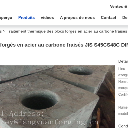
Ventes &
Aperçu
Produits
vidéos
A propos de nous
Contact
De
s
Traitement thermique des blocs forgés en acier au carbone frais
 forgés en acier au carbone fraisés JIS S45CS48C D
Détai
Lieu
d'orig
Nom 
marqu
Certifi
Numér
modèl
Condi