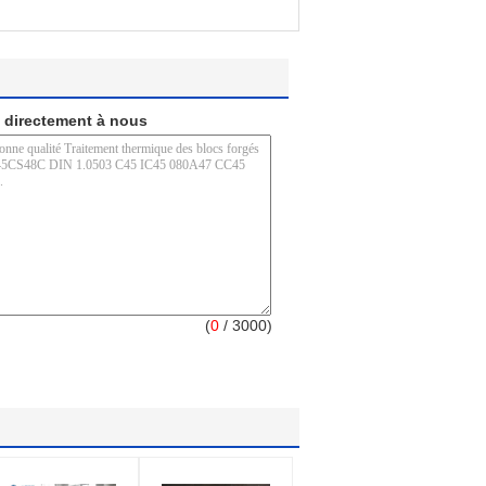
 directement à nous
(
0
/ 3000)