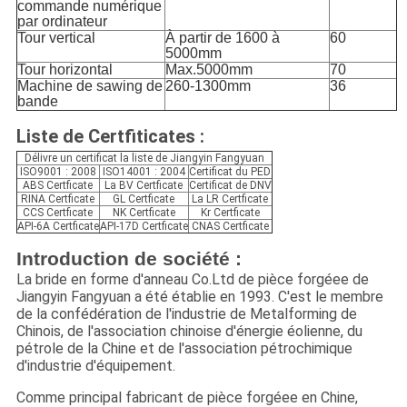
commande numérique
par ordinateur
Tour vertical
À partir de 1600 à
60
5000mm
Tour horizontal
Max.5000mm
70
Machine de sawing de
260-1300mm
36
bande
Liste de Certfiticates :
Délivre un certificat la liste de Jiangyin Fangyuan
ISO9001 : 2008
ISO14001 : 2004
Certificat du PED
ABS Certficate
La BV Certficate
Certificat de DNV
RINA Certficate
GL Certficate
La LR Certficate
CCS Certficate
NK Certficate
Kr Certficate
API-6A Certficate
API-17D Certficate
CNAS Certficate
Introduction de société :
La bride en forme d'anneau Co.Ltd de pièce forgéee de
Jiangyin Fangyuan a été établie en 1993. C'est le membre
de la confédération de l'industrie de Metalforming de
Chinois, de l'association chinoise d'énergie éolienne, du
pétrole de la Chine et de l'association pétrochimique
d'industrie d'équipement.
Comme principal fabricant de pièce forgéee en Chine,