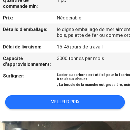
Quantité de
1 pc
VISITE
commande min:
D'USINE
Prix:
Négociable
Détails d'emballage:
le digne emballage de mer aiment
CONTRÔLE
bois, palette de fer ou comme ord
DE
Délai de livraison:
15-45 jours de travail
QUALITÉ
Capacité
3000 tonnes par mois
d'approvisionnement:
CONTACTEZ-
Surligner:
L'acier au carbone est utilisé pour la fabric
NOUS
à rouleaux chauds
,
,
La boucle de la manche est grossière
usi
NOUVELLES
MEILLEUR PRIX
DEMANDEZ
UNE