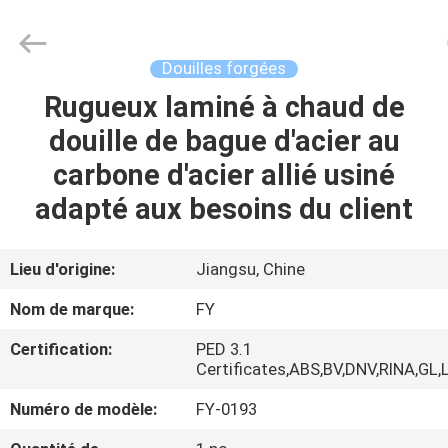
Fangyuan
Ringlike
Forging
And
Flange
Douilles forgées
Co.,
Ltd..
Rugueux laminé à chaud de
MAISON
All
Rights
Reserved.
douille de bague d'acier au
PRODUITS
carbone d'acier allié usiné
adapté aux besoins du client
VIDÉOS
Lieu d'origine:
Jiangsu, Chine
AU
Nom de marque:
FY
SUJET
Certification:
PED 3.1
DE
Certificates,ABS,BV,DNV,RINA,GL,
NOUS
Numéro de modèle:
FY-0193