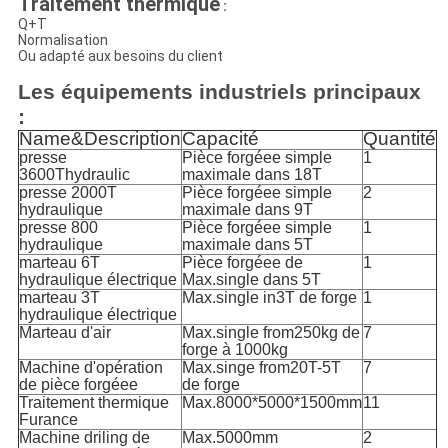
Traitement thermique
:
Q+T
Normalisation
Ou adapté aux besoins du client
Les équipements industriels principaux
:
Name&Description
Capacité
Quantité
presse
Pièce forgéee simple
1
3600Thydraulic
maximale dans 18T
presse 2000T
Pièce forgéee simple
2
hydraulique
maximale dans 9T
presse 800
Pièce forgéee simple
1
hydraulique
maximale dans 5T
marteau 6T
Pièce forgéee de
1
hydraulique électrique
Max.single dans 5T
marteau 3T
Max.single in3T de forge
1
hydraulique électrique
Marteau d'air
Max.single from250kg de
7
forge à 1000kg
Machine d'opération
Max.singe from20T-5T
7
de pièce forgéee
de forge
Traitement thermique
Max.8000*5000*1500mm
11
Furance
Machine driling de
Max.5000mm
2